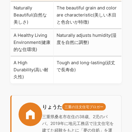
Naturally
The beautiful grain and color
Beautiful(自然な
are characteristic(美しい木目
美しさ)
と色合いが特徴)
A Healthy Living
Naturally adjusts humidity(湿
Environment(健康
度を自然に調整)
的な住環境)
A High
Tough and long-lasting(頑丈
Durability(高い耐
で長寿命)
久性)
りょうた
三重の注文住宅ブロガー
三重県桑名市在住の38歳、2児のパ
パ。2019年に地元工務店で注文住宅を
建てた経験をもとに「夢の住処」を運