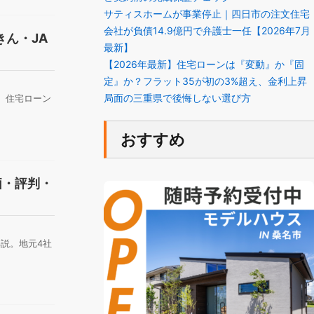
サティスホームが事業停止｜四日市の注文住宅
会社が負債14.9億円で弁護士一任【2026年7月
ん・JA
最新】
【2026年最新】住宅ローンは『変動』か『固
定』か？フラット35が初の3%超え、金利上昇
局面の三重県で後悔しない選び方
、住宅ローン
おすすめ
価・評判・
説。地元4社
。