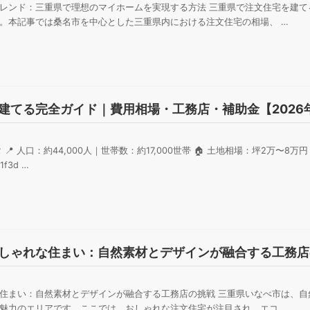
レンド：三重県で理想のマイホームを実現する方法 三重県で注文住宅を建て
。本記事では桑名市を中心とした三重県内における注文住宅の相場、 …
建てる完全ガイド｜費用相場・工務店・補助金【2026
 人口：約44,000人｜世帯数：約17,000世帯 🏠 土地相場：坪2万〜8
f3d …
しゃれな住まい：自然素材とデザインが融合する工務店
住まい：自然素材とデザインが融合する工務店の挑戦 三重県いなべ市は、自
魅力のエリアです。ここでは、おしゃれな注文住宅が注目され、エコ …