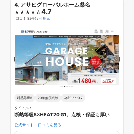
4. アサヒグローバルホーム桑名
4.7
★★★★☆
(口コミ 82件) /
引用元
断熱等級5
20年無償点検
C値0.5〜0.7
タイトル：
断熱等級5×HEAT20 G1。点検・保証も厚い
公式サイト
口コミを見る