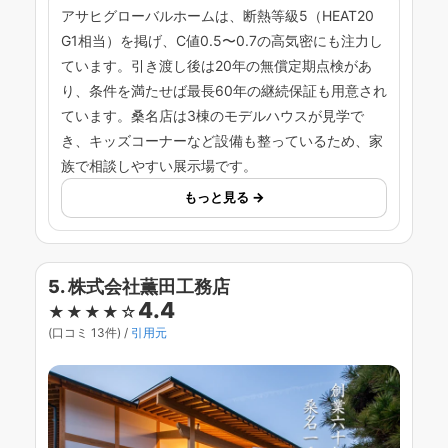
アサヒグローバルホームは、断熱等級5（HEAT20
G1相当）を掲げ、C値0.5〜0.7の高気密にも注力し
ています。引き渡し後は20年の無償定期点検があ
り、条件を満たせば最長60年の継続保証も用意され
ています。桑名店は3棟のモデルハウスが見学で
き、キッズコーナーなど設備も整っているため、家
族で相談しやすい展示場です。
もっと見る →
5. 株式会社薫田工務店
4.4
★★★★☆
(口コミ 13件) /
引用元