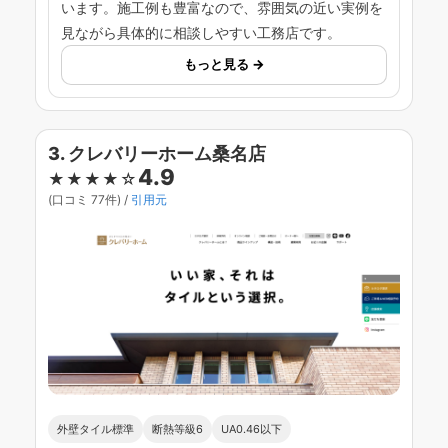
います。施工例も豊富なので、雰囲気の近い実例を
見ながら具体的に相談しやすい工務店です。
もっと見る →
3. クレバリーホーム桑名店
4.9
★★★★☆
(口コミ 77件) /
引用元
外壁タイル標準
断熱等級6
UA0.46以下