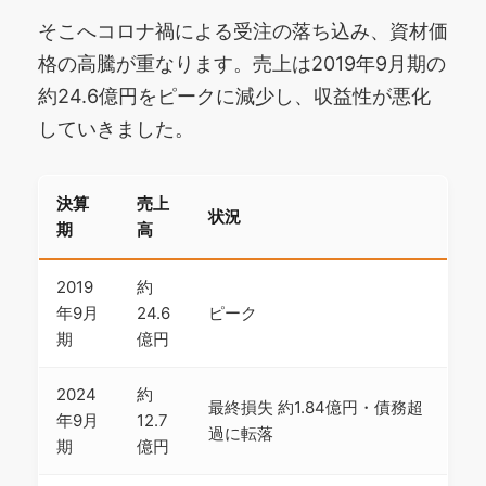
そこへコロナ禍による受注の落ち込み、資材価
格の高騰が重なります。売上は2019年9月期の
約24.6億円をピークに減少し、収益性が悪化
していきました。
決算
売上
状況
期
高
2019
約
年9月
24.6
ピーク
期
億円
2024
約
最終損失 約1.84億円・債務超
年9月
12.7
過に転落
期
億円