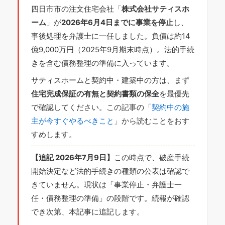
四日市市の注文住宅会社「
株式会社サティスホ
ーム
」が
2026年6月4日までに事業を停止
し、
事後処理を弁護士に一任しました。負債は約14
億9,000万円（2025年9月期末時点）。法的手続
きを含む債務整理の準備に入っています。
サティスホームと契約中・建築中の方は、まず
住宅完成保証の有無と契約書類の保全
を最優先
で確認してください。この記事の「
契約中の施
主が今すぐやるべきこと
」から読むことをおす
すめします。
【追記 2026年7月9日】
この時点で、破産手続
開始決定など法的手続きの種類の公表は確認で
きていません。現状は「事業停止・弁護士一
任・債務整理の準備」の段階です。続報が確認
でき次第、本記事に追記します。