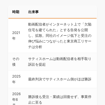
時期
出来事
動画配信者がインターネット上で「欠陥
住宅を建てられた」とする告発を公開
2021
し、拡散。同社のイメージ低下と受注の
年
伸び悩みにつながったと東京商工リサー
チは分析
その
サティスホームは動画配信者を相手取り
後
訴訟を提起
2025
最終判決でサティスホーム側がほぼ勝訴
年
2026
勝訴後も受注・業績は回復せず、事業停
年6
止に至る