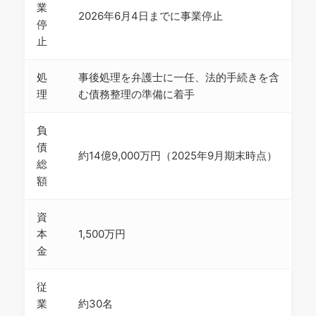
業
2026年6月4日までに事業停止
停
止
処
事後処理を弁護士に一任、法的手続きを含
理
む債務整理の準備に着手
負
債
約14億9,000万円（2025年9月期末時点）
総
額
資
本
1,500万円
金
従
業
約30名