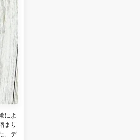
策によ
縮まり
た、デ