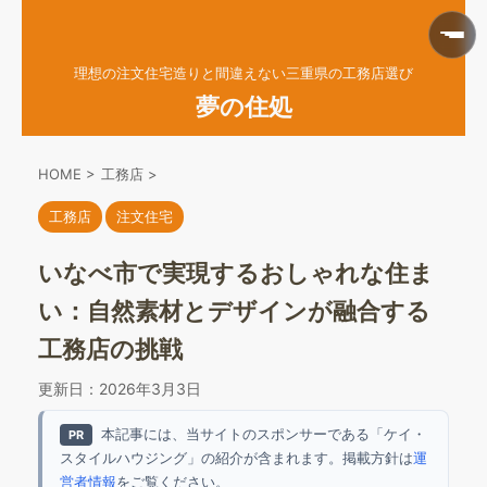
理想の注文住宅造りと間違えない三重県の工務店選び
夢の住処
HOME
>
工務店
>
工務店
注文住宅
いなべ市で実現するおしゃれな住ま
い：自然素材とデザインが融合する
工務店の挑戦
更新日：
2026年3月3日
本記事には、当サイトのスポンサーである「ケイ・
PR
スタイルハウジング」の紹介が含まれます。掲載方針は
運
営者情報
をご覧ください。