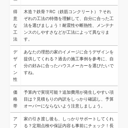
得
木造？鉄骨？RC（鉄筋コンクリート）？それ
意
ぞれの工法の特徴を理解して、自分に合った工
な
法を選びましょう！耐震性や断熱性、メンテナ
工
ンスのしやすさなどが工法によって異なりま
法
す。
デ
あなたの理想の家のイメージに合うデザインを
ザ
提供してくれる？過去の施工事例を参考に、自
イ
分の好みに合ったハウスメーカーを選びたいで
ン
すね。
性
価
予算内で実現可能？追加費用が発生しやすい項
格
目は？見積もりの内訳をしっかり確認し、予算
帯
オーバーにならないよう注意しましょう。
ア
家の引き渡し後も、しっかりサポートしてくれ
フ
る？定期点検や保証内容も事前にチェック！長