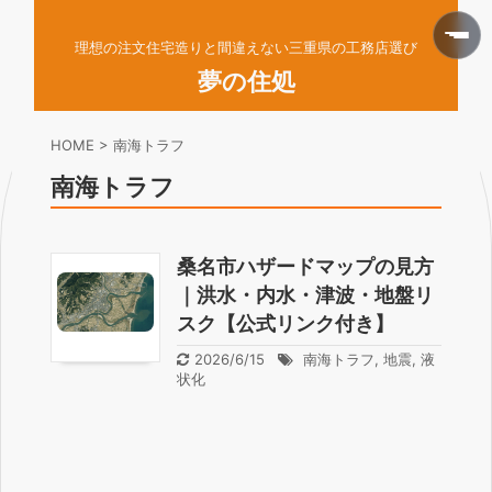
理想の注文住宅造りと間違えない三重県の工務店選び
夢の住処
HOME
>
南海トラフ
南海トラフ
桑名市ハザードマップの見方
｜洪水・内水・津波・地盤リ
スク【公式リンク付き】
2026/6/15
南海トラフ
,
地震
,
液
状化