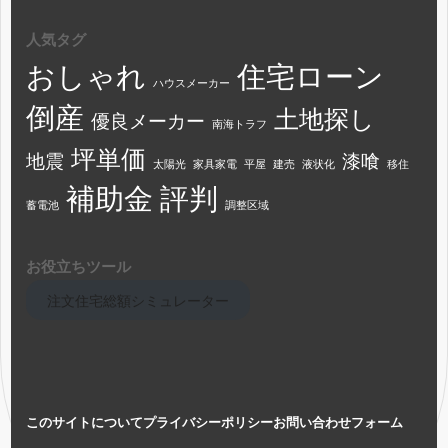
人気タグ
おしゃれ
住宅ローン
ハウスメーカー
倒産
土地探し
優良メーカー
南海トラフ
坪単価
地震
漆喰
太陽光
家具家電
平屋
建売
液状化
移住
補助金
評判
蓄電池
調整区域
お役立ちツール
注文住宅総額シミュレーター
このサイトについて
プライバシーポリシー
お問い合わせフォーム