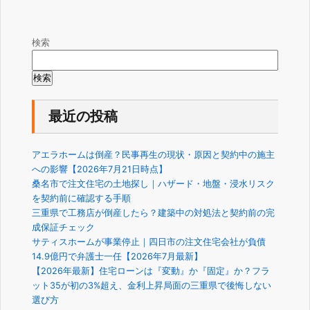
検索
検索
最近の投稿
アエラホームは倒産？民事再生の現状・原因と契約中の施主
への影響【2026年7月21日時点】
桑名市で注文住宅の土地探し｜ハザード・地盤・浸水リスク
を契約前に確認する手順
三重県で工務店が倒産したら？建築中の対処法と契約前の完
成保証チェック
サティスホームが事業停止｜四日市の注文住宅会社が負債
14.9億円で弁護士一任【2026年7月最新】
【2026年最新】住宅ローンは『変動』か『固定』か？フラ
ット35が初の3%超え、金利上昇局面の三重県で後悔しない
選び方