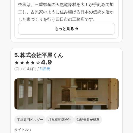
杢承は、三重県産の天然乾燥材を大工が手刻みで加
工し、古民家のように住み継げる日本の伝統を活か
した家づくりを行う四日市の工務店です。
もっと見る →
5. 株式会社平屋くん
4.9
★★★★☆
(口コミ 44件) /
引用元
平屋専門ビルダー
坪単価明朗会計
勾配天井が標準
タイトル：