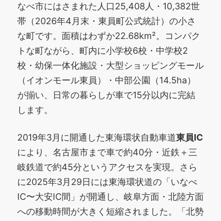
なべ市にはさまれた人口25,408人・10,382世
帯（2026年4月末・東員町公式統計）の小さ
な町です。面積はわずか22.68km²。コンパク
トな町ながら、町内に小学校6校・中学校2
校・幼保一体化施設・大型ショッピングモール
（イオンモール東員）・中部公園（14.5ha）
が揃い、日常の暮らしが車で15分以内に完結
します。
2019年3月に開通した東海環状自動車道
東員IC
により、名古屋市まで車で約40分・近鉄＋三
岐鉄道で約45分というアクセスを実現。さら
に2025年3月29日には東海環状道の「いなべ
IC〜大安IC間」が開通し、岐阜方面・北陸方面
への移動時間が大きく短縮されました。「北勢