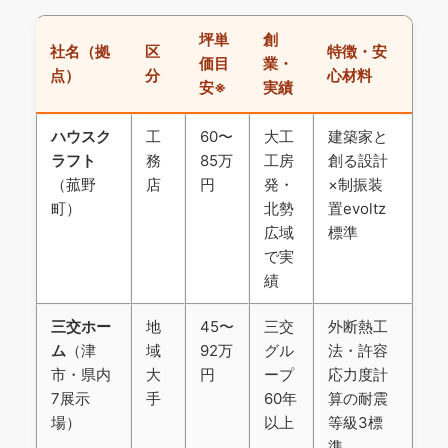
坪単
創
社名（拠
区
特徴・安
価目
業・
点）
分
心材料
安※
実績
ハウスク
工
60〜
大工
建築家と
ラフト
務
85万
工房
創る設計
（菰野
店
円
発・
×制振装
町）
北勢
置evoltz
広域
標準
で実
績
三交ホー
地
45〜
三交
外断熱工
ム
（津
域
92万
グル
法・許容
市・県内
大
円
ープ
応力度計
7展示
手
60年
算の耐震
場）
以上
等級3標
準