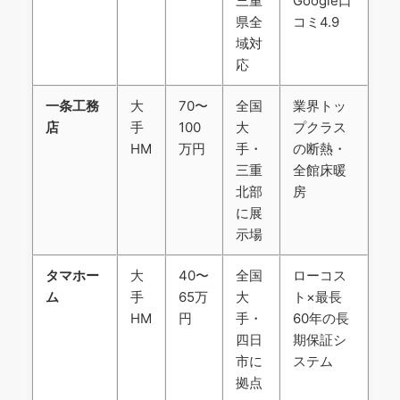
三重
Google口
県全
コミ4.9
域対
応
一条工務
大
70〜
全国
業界トッ
店
手
100
大
プクラス
HM
万円
手・
の断熱・
三重
全館床暖
北部
房
に展
示場
タマホー
大
40〜
全国
ローコス
ム
手
65万
大
ト×最長
HM
円
手・
60年の長
四日
期保証シ
市に
ステム
拠点