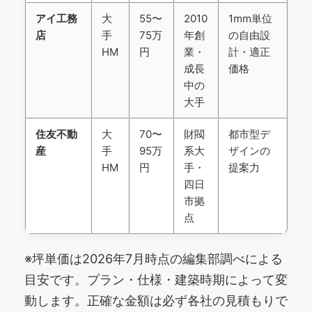
アイ工務
大
55〜
2010
1mm単位
店
手
75万
年創
の自由設
HM
円
業・
計・適正
成長
価格
中の
大手
住友不動
大
70〜
財閥
都市型デ
産
手
95万
系大
ザインの
HM
円
手・
提案力
四日
市拠
点
※坪単価は2026年7月時点の編集部調べによる
目安です。プラン・仕様・建築時期によって変
動します。正確な金額は必ず各社の見積もりで