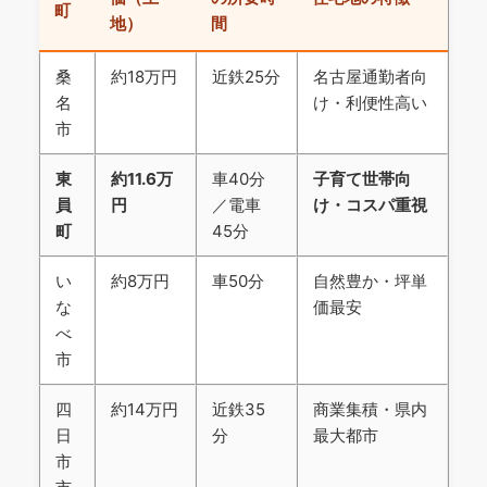
町
地）
間
桑
約18万円
近鉄25分
名古屋通勤者向
名
け・利便性高い
市
東
約11.6万
車40分
子育て世帯向
員
円
／電車
け・コスパ重視
町
45分
い
約8万円
車50分
自然豊か・坪単
な
価最安
べ
市
四
約14万円
近鉄35
商業集積・県内
日
分
最大都市
市