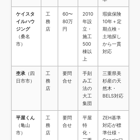
ケイスタ
工
60〜
2010
瑕疵保険
イルハウ
務
80万
年設
10年＋定
ジング
店
円
立・
期点検・
（桑名
施工
土地探し
市）
500
から一貫
棟以
対応
上
杢承
（四
工
要問
手刻
三重県美
日市市）
務
合せ
み工
杉産の天
店
法の
然木・
大工
BELS対応
集団
平屋くん
工
要問
平屋
ZEH基準
（亀山
務
合せ
特
対応が標
市）
店
化・
準仕様・