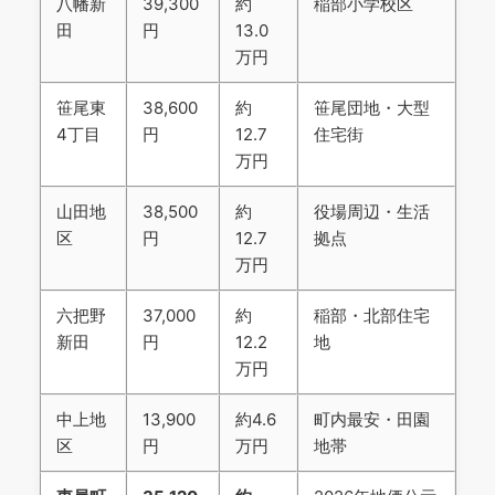
八幡新
39,300
約
稲部小学校区
田
円
13.0
万円
笹尾東
38,600
約
笹尾団地・大型
4丁目
円
12.7
住宅街
万円
山田地
38,500
約
役場周辺・生活
区
円
12.7
拠点
万円
六把野
37,000
約
稲部・北部住宅
新田
円
12.2
地
万円
中上地
13,900
約4.6
町内最安・田園
区
円
万円
地帯