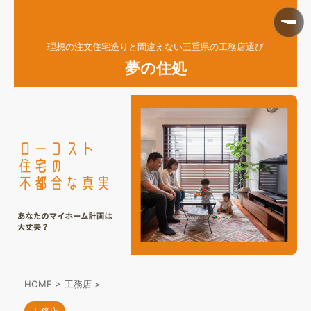
理想の注文住宅造りと間違えない三重県の工務店選び
夢の住処
HOME
>
工務店
>
工務店