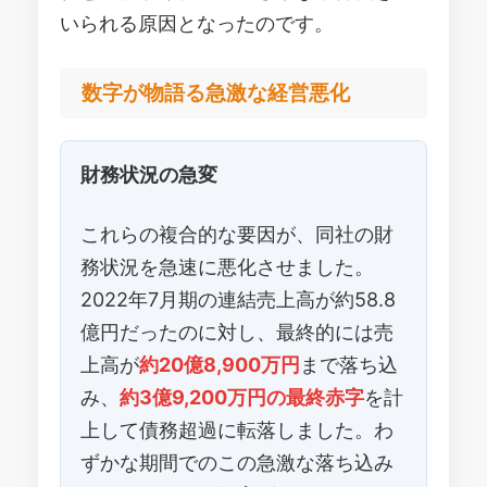
いられる原因となったのです。
数字が物語る急激な経営悪化
財務状況の急変
これらの複合的な要因が、同社の財
務状況を急速に悪化させました。
2022年7月期の連結売上高が約58.8
億円だったのに対し、最終的には売
上高が
約20億8,900万円
まで落ち込
み、
約3億9,200万円の最終赤字
を計
上して債務超過に転落しました。わ
ずかな期間でのこの急激な落ち込み