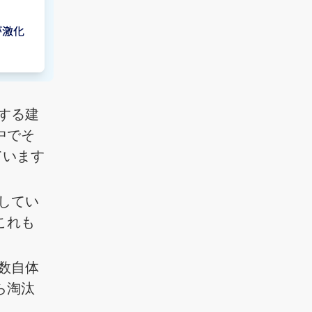
する建
中でそ
ています
してい
これも
数自体
ら淘汰