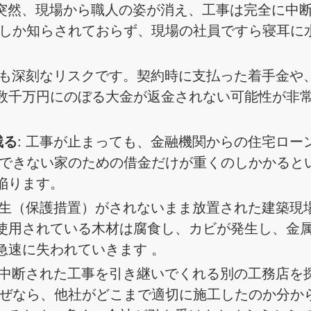
日突然、現場から職人の姿が消え、工事は完全に中
部しか知らされておらず、現場の社員ですら寝耳に
 最も深刻なリスクです。契約時に支払った着手金や
数千万円にのぼる大金が返金されない可能性が非
残る
: 工事が止まっても、金融機関からの住宅ロー
のできない家のための借金だけが重くのしかかると
陥ります。
な養生（保護措置）がされないまま放置された建築現
使用されている木材は腐食し、カビが発生し、金
急速に失われていきます 。
: 中断された工事を引き継いでくれる別の工務店を
なぜなら、他社がどこまで適切に施工したのか分か