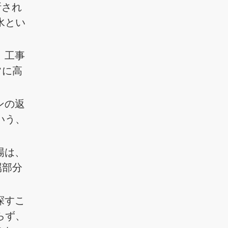
断され
水とい
、工事
常に高
ンの返
いう、
場は、
属部分
探すこ
らず、