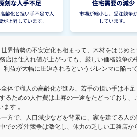
し、世界情勢の不安定化も相まって、木材をはじめと
工務店は仕入れ値が上がっても、厳しい価格競争の
、利益が大幅に圧迫されるというジレンマに陥っ
業界全体で職人の高齢化が進み、若手の担い手は不足
保するための人件費は上昇の一途をたどっており、
います 。
がる一方で、人口減少などを背景に、家を建てる人の
る中での受注競争は激化し、体力の乏しい工務店か
。