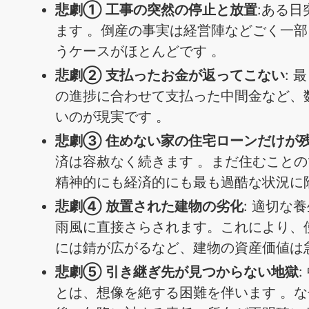
悲劇① 工事の突然の停止と放置
:ある
ます 。倒産の事実は経営陣などごく一
うケースがほとんどです 。
悲劇② 支払ったお金が返ってこない
:
の進捗に合わせて支払った中間金など、
いのが現実です 。
悲劇③ 住めない家の住宅ローンだけが
済は容赦なく続きます 。まだ住むこと
精神的にも経済的にも最も過酷な状況に
悲劇④ 放置された建物の劣化
: 適切
雨風に直接さらされます。これにより、
には錆が広がるなど、建物の資産価値は
悲劇⑤ 引き継ぎ先が見つからない地獄
とは、想像を絶する困難を伴います 。