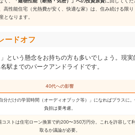
なく、
「建物性能（断熱・気密）」への投資原資
に回してくだ
、高性能住宅（光熱費が安く、快適な家）は、住み続ける限り
資産となります。
トレードオフ
？」という懸念をお持ちの方も多いでしょう。現実
桑名駅までのパークアンドライドです。
40代への影響
自分だけの学習時間（オーディオブック等）」になればプラスに。
負担は要考慮。
コストは住宅ローン換算で約200〜350万円分。これを許容して
取るか議論が必要。