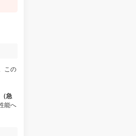
。この
（急
性能へ