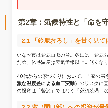
第2章：気候特性と「命を
2.1 「鈴鹿おろし」を甘く見
いなべ市は鈴鹿山脈の麓。冬には「鈴鹿
ため、体感温度は天気予報以上に低くな
40代からの家づくりにおいて、「家の寒
激な温度差による血圧変動）
のリスクに
の投資は「贅沢」ではなく「必須装備」
2.2 窓（開口部）への投資が最