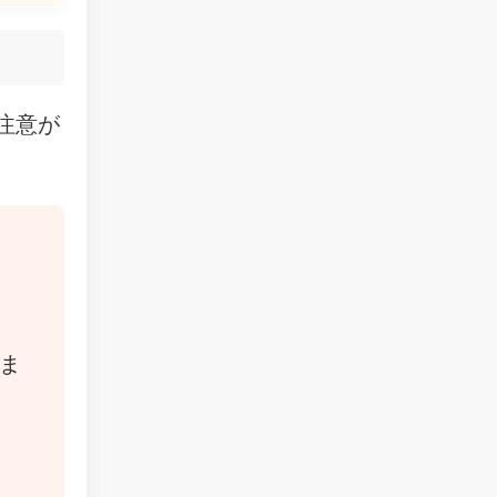
注意が
ま