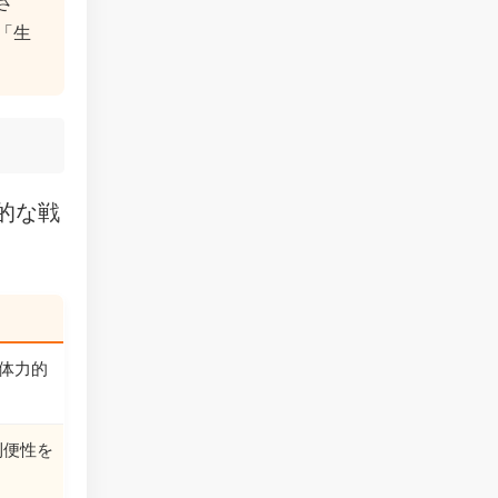
さ
「生
的な戦
体力的
利便性を