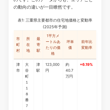
の動向の違いが一目瞭然です。
表1: 三重県主要都市の住宅地価格と変動率
(2025年予測)
1平方メ
市
所
最
ートルあ
坪単
前年比
町
在
寄
たりの価
価
変動率
村
地
駅
格
津
大
津
123,000
約
+6.19%
市
谷
駅
円
40.7
町
万円
１
１
８
番
７