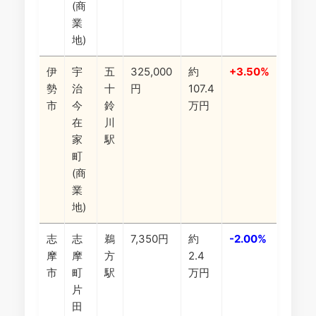
(商
業
地)
伊
宇
五
325,000
約
+3.50%
勢
治
十
円
107.4
市
今
鈴
万円
在
川
家
駅
町
(商
業
地)
志
志
鵜
7,350円
約
-2.00%
摩
摩
方
2.4
市
町
駅
万円
片
田