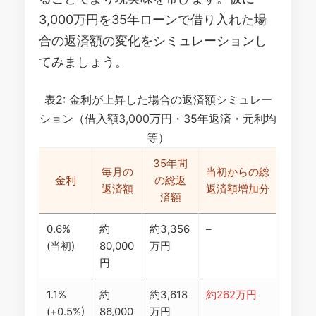
3,000万円を35年ローンで借り入れた場
合の返済額の変化をシミュレーションし
てみましょう。
表2: 金利が上昇した場合の返済額シミュレー
ション（借入額3,000万円・35年返済・元利均
等）
35年間
毎月の
当初からの総
金利
の総返
返済額
返済額増加分
済額
0.6%
約
約3,356
–
(当初)
80,000
万円
円
1.1%
約
約3,618
約262万円
(+0.5%)
86,000
万円