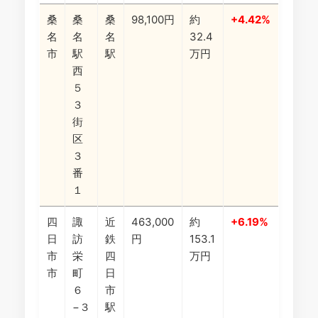
桑
桑
桑
98,100円
約
+4.42%
名
名
名
32.4
市
駅
駅
万円
西
５
３
街
区
３
番
１
四
諏
近
463,000
約
+6.19%
日
訪
鉄
円
153.1
市
栄
四
万円
市
町
日
６
市
−３
駅