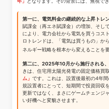
年」
となります。その背景には、無視でき
第一に、電気料金の継続的な上昇トレ
賦課金（再エネ賦課金）の増加、そし
により、電力会社から電気を買うコス
ロトレンドは、「電気は買うもの」か
ネルギー戦略を根本から変えることを
第二に、2025年10月から施行され
きは、住宅用太陽光発電の固定価格買取
ム」
です。これは、設置後最初の4年
規設置者にとって、短期間で投資回収
更新ではなく、まさにゲームチェンジャ
い好機へと変貌させます。