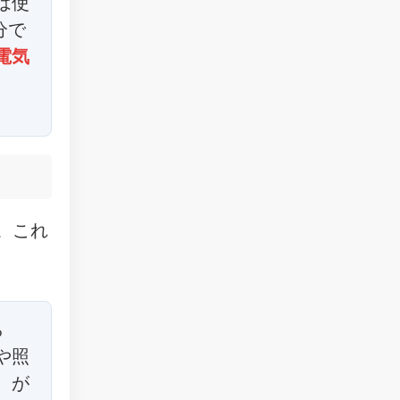
は使
分で
電気
。これ
ら
や照
）が