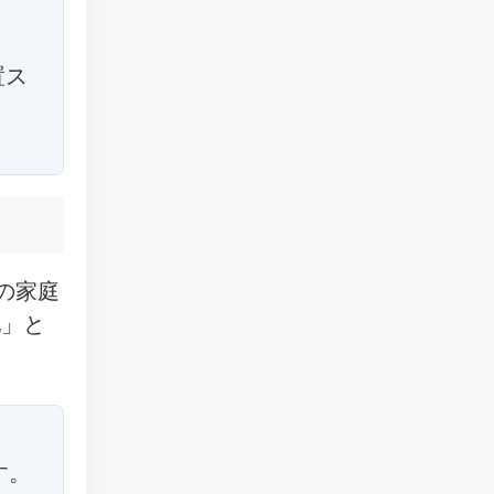
置ス
の家庭
池」と
す。