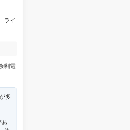
。ライ
余剰電
が多
があ