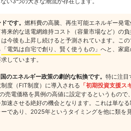
ない3つの大きな潮流が存在します。
ンドです。
燃料費の高騰、再生可能エネルギー発電
て将来的な送電網維持コスト（容量市場など）の負
トは今後も上昇し続けると予測されています。この
ら
「電気は自宅で創り、賢く使うもの」
へと、家庭
要求しています。
る、国のエネルギー政策の劇的な転換です。
特に注目
制度（FIT制度）に導入される
「初期投資支援ス
間の売電価格を異例の高値に設定するというもので
を加速させる絶好の機会となります。これは単なる
ーであり、2025年というタイミングを他に類を