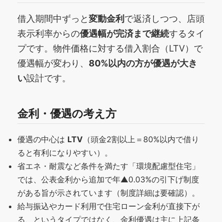
借入期間中ずっと
変動金利
で返済しつつ、店頭
表示利率からの
優遇幅が完済まで継続
するタイ
プです。物件価格に対する借入割合（LTV）で
優遇幅が変わり、
80%以内の方が優遇が大き
い
設計です。
金利・優遇の考え方
優遇の中心は
LTV
（頭金2割以上＝80%以内で借り
ると有利になりやすい）。
省エネ・耐震など条件を満たす「環境配慮型住宅」
では、公表金利から追加で年▲0.03%の引下げ制度
がある旨が示されています（制度詳細は要確認）。
給与振込やカード利用で住宅ローン金利が直接下が
る、というタイプではなく、金利優遇は主に上記条