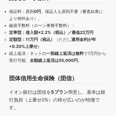
保証料：原則
0円
。保証人も原則不要（審査結果に
より例外あり）。
融資手数料（ローン事務手数料）：
定率型：借入額×2.2%（税込）／最低22万円
定額型：11万円（税込）
（ただし
適用金利が年
+0.20%上乗せ
）
繰上返済：ネットの
一部繰上返済は無料
で1万円から
実行可能、
全額繰上返済は55,000円
。
団体信用生命保険（団信）
イオン銀行は団信を
5プラン
用意し、基本は銀
行負担（上乗せ0%）の枠が広いのが特徴で
す。