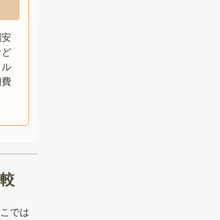
割安
など
イル
期費
。
比較
ここでは