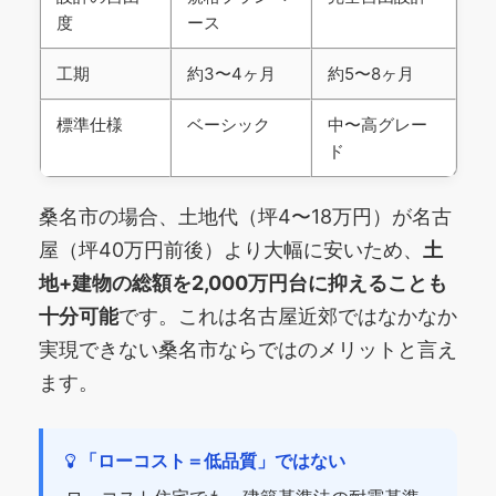
度
ース
工期
約3〜4ヶ月
約5〜8ヶ月
標準仕様
ベーシック
中〜高グレー
ド
桑名市の場合、土地代（坪4〜18万円）が名古
屋（坪40万円前後）より大幅に安いため、
土
地+建物の総額を2,000万円台に抑えることも
十分可能
です。これは名古屋近郊ではなかなか
実現できない桑名市ならではのメリットと言え
ます。
「ローコスト＝低品質」ではない