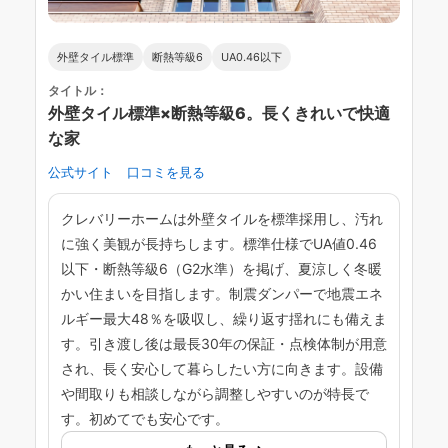
外壁タイル標準
断熱等級6
UA0.46以下
タイトル：
外壁タイル標準×断熱等級6。長くきれいで快適
な家
公式サイト
口コミを見る
クレバリーホームは外壁タイルを標準採用し、汚れ
に強く美観が長持ちします。標準仕様でUA値0.46
以下・断熱等級6（G2水準）を掲げ、夏涼しく冬暖
かい住まいを目指します。制震ダンパーで地震エネ
ルギー最大48％を吸収し、繰り返す揺れにも備えま
す。引き渡し後は最長30年の保証・点検体制が用意
され、長く安心して暮らしたい方に向きます。設備
や間取りも相談しながら調整しやすいのが特長で
す。初めてでも安心です。